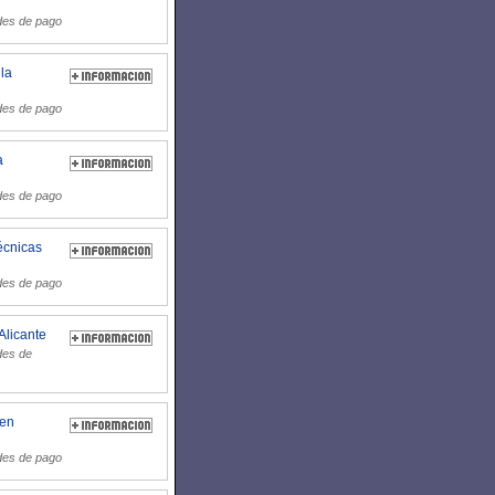
des de pago
 la
des de pago
a
des de pago
écnicas
des de pago
Alicante
des de
 en
des de pago