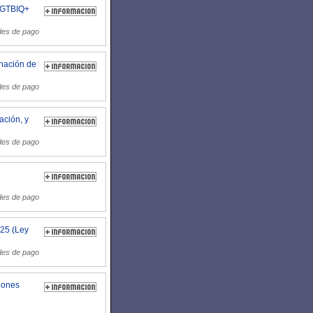
 LGTBIQ+
des de pago
inación de
des de pago
ación, y
des de pago
des de pago
025 (Ley
des de pago
ciones