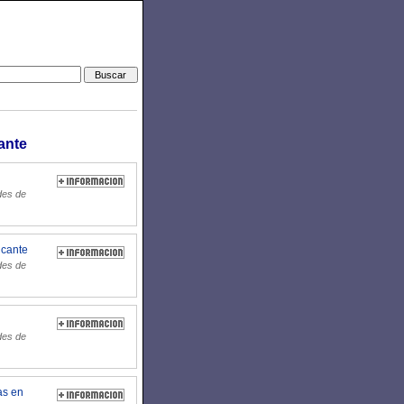
ante
des de
icante
des de
des de
as en