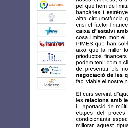
pel que hem de limit
bancàries i estrènye
altra circumstància 
crisi el factor finan
caixa d"estalvi amb
cosa limiten molt el
PIMES que han sol·li
això que la millor 
prioductos financers
podem tenir com a cl
de presentar els n
negociació de les 
faci viable el nostre 
El curs servirà d"aju
les
relacions amb le
i l"aportació de múl
etapes del procés
condicionants especí
millorar aquest tipu