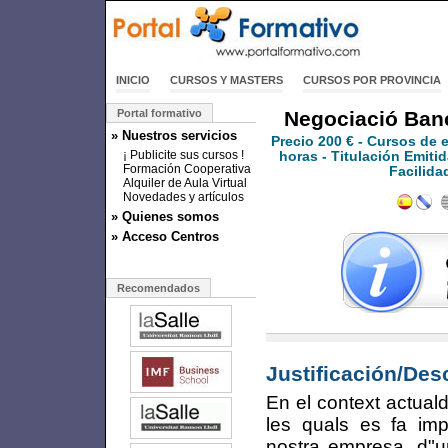
INICIO
CURSOS Y MASTERS
CURSOS POR PROVINCIA
Portal formativo
Negociació Banc
» Nuestros servicios
Precio
200 €
- Cursos de 
¡ Publicite sus cursos !
horas - Titulación Emitid
Formación Cooperativa
Facilida
Alquiler de Aula Virtual
Novedades y artículos
» Quienes somos
» Acceso Centros
Recomendados
Justificación/Des
En el context actual
les quals es fa imp
nostra empresa, d"