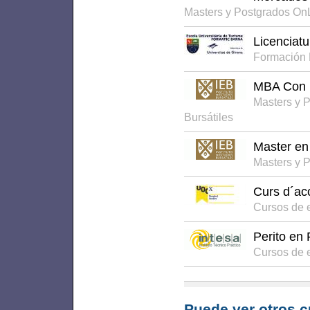
Masters y Postgrados On
Licenciatu
Formación 
MBA Con E
Masters y 
Bursátiles
Master en
Masters y 
Curs d´acc
Cursos de 
Perito en 
Cursos de e
Puede ver otros c