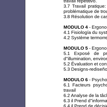
travail repetitivo.
3.7 Travail pratique
problématique de tro
3.8 Résolution de ca
MODULO 4
- Ergono
4.1 Fisiología du sys
4.2 Système termorr
MODULO 5
- Ergono
5.1 Exposé de pr
d"illumination, envir
5.2 Évaluation et con
5.3 Designs-rediseños
MODULO 6
- Psycho
6.1 Facteurs psych
travail
6.2 Analyse de la tâc
6.3 il Prend d"informa
6.4 il Prend de décis