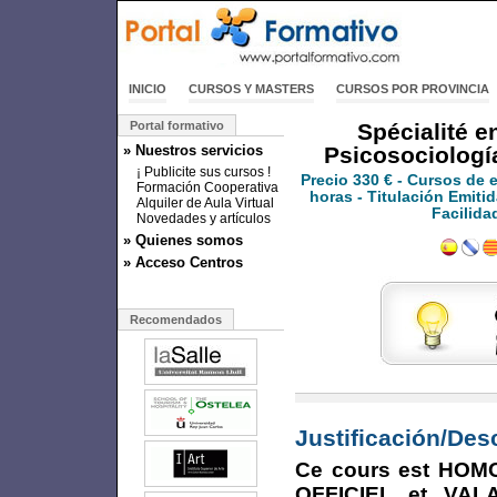
INICIO
CURSOS Y MASTERS
CURSOS POR PROVINCIA
Portal formativo
Spécialité e
» Nuestros servicios
Psicosociologí
¡ Publicite sus cursos !
Precio
330 €
- Cursos de 
Formación Cooperativa
horas - Titulación Emitid
Alquiler de Aula Virtual
Facilida
Novedades y artículos
» Quienes somos
» Acceso Centros
Recomendados
Justificación/Des
Ce cours est HOM
OFFICIEL et VAL