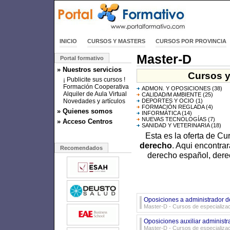
INICIO
CURSOS Y MASTERS
CURSOS POR PROVINCIA
Master-D
Portal formativo
» Nuestros servicios
Cursos y
¡ Publicite sus cursos !
Formación Cooperativa
ADMON. Y OPOSICIONES
(38)
Alquiler de Aula Virtual
CALIDAD/M AMBIENTE
(25)
Novedades y artículos
DEPORTES Y OCIO
(1)
FORMACIÓN REGLADA
(4)
» Quienes somos
INFORMÁTICA
(14)
NUEVAS TECNOLOGÍAS
(7)
» Acceso Centros
SANIDAD Y VETERINARIA
(18)
Esta es la oferta de C
derecho
. Aqui encontra
Recomendados
derecho español, derec
Oposiciones a administrador d
Master-D - Cursos de especializa
Oposiciones auxiliar administra
Master-D - Cursos de especializa