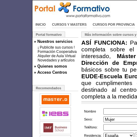
INICIO
CURSOS Y MASTERS
CURSOS POR PROVINCIA
Portal formativo
Más información sobre cursos y
» Nuestros servicios
ASÍ FUNCIONA:
Par
¡ Publicite sus cursos !
completa sobre el
Formación Cooperativa
interesado,
Máste
Alquiler de Aula Virtual
Novedades y artículos
Dirección de Empr
» Quienes somos
básicos sobre tu pe
» Acceso Centros
EUDE-Escuela Euro
que cumplimentes e
Recomendados
destinado al centr
completa a la medida
Nombre
Sexo:
Teléfono:
Residencia: