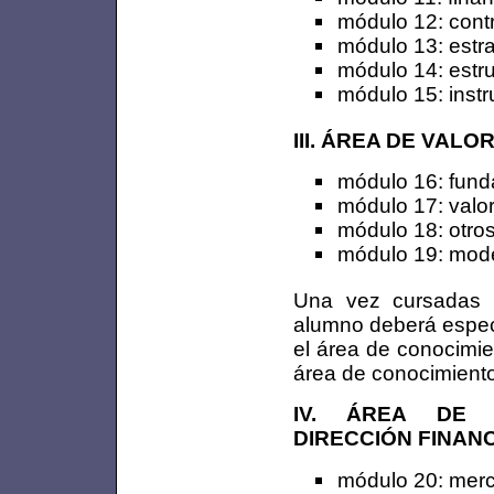
módulo 12: contr
módulo 13: estra
módulo 14: estruc
módulo 15: instr
III. ÁREA DE VAL
módulo 16: fund
módulo 17: valor
módulo 18: otro
módulo 19: mode
Una vez cursadas l
alumno deberá especi
el área de conocimie
área de conocimiento
IV. ÁREA DE C
DIRECCIÓN FINAN
módulo 20: merc