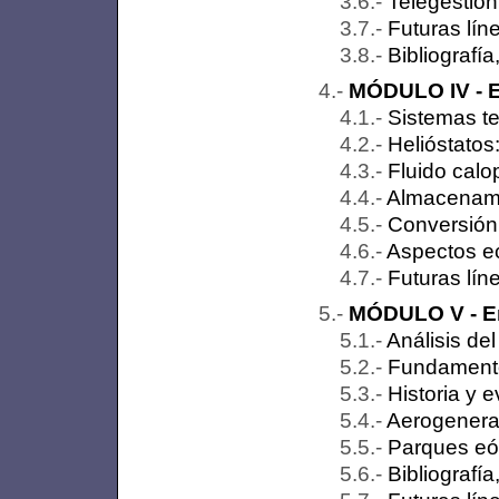
Telegestión
Futuras lín
Bibliografí
MÓDULO IV - En
Sistemas t
Helióstatos
Fluido calo
Almacenamie
Conversión 
Aspectos ec
Futuras lín
MÓDULO V - En
Análisis del
Fundamentos
Historia y 
Aerogenerad
Parques eól
Bibliografí