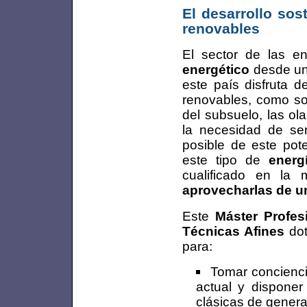
El desarrollo sos
renovables
El sector de las e
energético
desde una
este país disfruta d
renovables, como son 
del subsuelo, las ol
la necesidad de se
posible de este pote
este tipo de
energ
cualificado en la
aprovecharlas de u
Este
Máster Profes
Técnicas Afines
dot
para:
Tomar concienci
actual y disponer
clásicas de genera