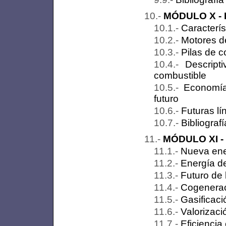
MÓDULO X - E
Caracterís
Motores d
Pilas de 
Descript
combustible
Economía
futuro
Futuras lí
Bibliograf
MÓDULO XI - 
Nueva ene
Energía de
Futuro de 
Cogenerac
Gasificaci
Valorizac
Eficiencia