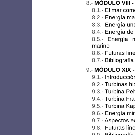
MÓDULO VIII - 
El mar como
Energía mar
Energía und
Energía de 
Energía m
marino
Futuras lín
Bibliografí
MÓDULO XIX - E
Introducció
Turbinas hi
Turbina Pel
Turbina Fra
Turbina Ka
Energía min
Aspectos ec
Futuras lín
Bibliografí