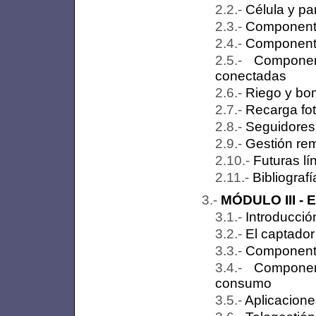
Célula y pa
Componente
Componente
Componen
conectadas
Riego y bom
Recarga fot
Seguidores
Gestión rem
Futuras lí
Bibliografí
MÓDULO III - E
Introducció
El captador
Componentes
Componen
consumo
Aplicacione