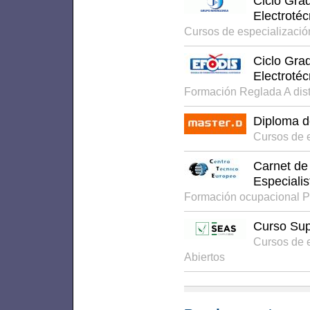
Ciclo Gra
Electroté
Cursos de especializació
Ciclo Gra
Electroté
Formación Reglada A dis
Diploma d
Cursos de 
Carnet de 
Especialis
Formación ocupacional P
Curso Sup
Cursos de 
Abiertos