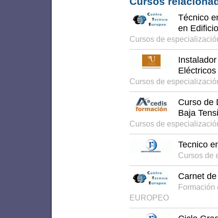
Cursos relacionad
Técnico e
en Edifici
Cursos de especializació
Instalado
Eléctricos
Cursos de especializació
Curso de D
Baja Tens
Cursos de especializaci
Tecnico en
Cursos de e
Carnet de 
Formación 
EUROPEO