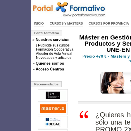
INICIO
CURSOS Y MASTERS
CURSOS POR PROVINCIA
Portal formativo
Máster en Gestión
» Nuestros servicios
Productos y Ser
¡ Publicite sus cursos !
UNE-EN 
Formación Cooperativa
Alquiler de Aula Virtual
Precio
470 €
- Masters y
Novedades y artículos
h
» Quienes somos
» Acceso Centros
Recomendados
¿Quieres h
sólo una t
PROMO 2X1 