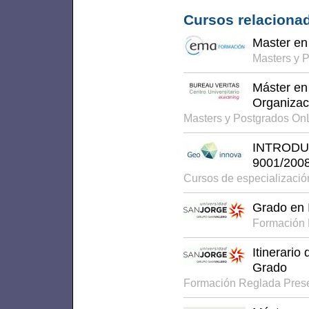
Cursos relacionad
Master en
Masters y 
Máster en 
Organizac
Masters y Postgrados On
INTRODUC
9001/200
Cursos de especializaci
Grado en I
Formación 
Itinerario
Grado
Formación Reglada Pres