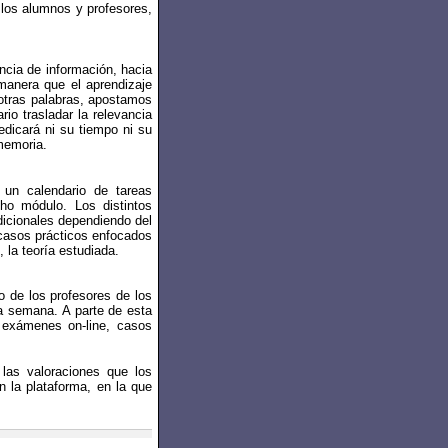
 los alumnos y profesores,
ncia de información, hacia
manera que el aprendizaje
 otras palabras, apostamos
io trasladar la relevancia
dicará ni su tiempo ni su
memoria.
un calendario de tareas
cho módulo. Los distintos
dicionales dependiendo del
 casos prácticos enfocados
 la teoría estudiada.
 de los profesores de los
da semana. A parte de esta
 exámenes on-line, casos
las valoraciones que los
n la plataforma, en la que