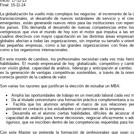
Inicio: 17-11-13
Final: 15-11-14
La globalización ha vuelto más complejos los negocios: el incremento de la
transnacionales, el desarrollo de nuevos estándares de servicio y el cr
emergentes, están generando nuevos retos para las instituciones con reper
los países. Ello demanda el desarrollo de nuevas competencias entre lo
vertiginosos que vive el mundo de hoy son el motor que impulsa a las e
cuadros directivos con mayor capacitación en las distintas áreas empresar
globales afectan a todas las organizaciones, sin importar su tamaño u orient
las pequeñas empresas, como a las grandes organizaciones con fines de 
como a los organismos internacionales.
En este mundo de cambios, los profesionales necesitan cada vez más herr
habilidades. El mundo empresarial de hoy, globalizado, competitivo y camb
con visión global, capacidad de análisis, liderazgo y anticipación al cambio
es la generación de ventajas competitivas sostenibles, a través de la orie
correcta gestión de la cadena de valor.
Son varias los razones que justifican la elección de estudiar un MBA:
Amplía las oportunidades de trabajo en un mercado laboral cada vez m
Da al titulado universitario una formación práctica complementaria a 
Facilita que los alumnos amplíen el marco de sus relaciones per
poniendo en contacto a los estudiantes con personas de la empresa.
Desarrolla en el alumno ciertas habilidades, difíciles de alcanzar 
capacidad de análisis para tomar decisiones, negociar eficazmente o adq
riguroso, que se inscriben dentro de las competencias requeridas para los
Con este Master se pretende la formación de profesionales que sean cap