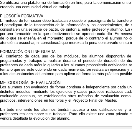
Se utilizará una plataforma de formación on line, para la comunicación entre
creando una comunidad virtual de trabajo.
FILOSOFÍA FORMATIVA
El método de formación debe trasladarse desde el paradigma de la transfere
el paradigma de la transacción de la información y los conocimientos, de 
consista en una especie de pacto, de sintonía, entre profesor y alumno. En
por una formación en la que efectivamente se aprende cada día. Es necesar
de lo que se enseña en el momento, porque de lo contrario el alumno no de
atención a escuchar, ni considerará que merezca la pena conservarlo en su 
FORMACIÓN ON-LINE GUIADA
Al comienzo de cada uno de los módulos, los alumnos dispondrán de 
programadas y trabajos a realizar durante el periodo de duración de di
profesores de cada módulo guiarán a los alumnos proponiendo actividades a
temario que se esté cubriendo en cada momento. Se realizarán ejercicios y
a las circunstancias del entorno para aplicar de forma lo más práctica posible,
METODOLOGÍA DE EVALUACIÓN
Los alumnos son evaluados de forma continua e independiente por cada uno
distintos módulos, mediante los ejercicios y casos prácticos realizados ca
evaluación continua, se establecerán otros métodos de evaluación como
prácticos, intervenciones en los foros y el Proyecto Final del Master.
En todo momento los alumnos tendrán acceso a sus calificaciones y a 
profesores realicen sobre sus trabajos. Para ello existe una zona privada e
vendrá detallada la evolución del alumno.