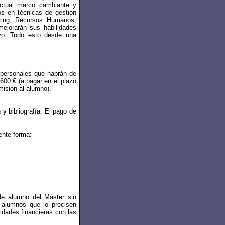
ctual marco cambiante y
os en técnicas de gestión
eting, Recursos Humanos,
ejorarán sus habilidades
ivo. Todo esto desde una
 personales que habrán de
600 € (a pagar en el plazo
isión al alumno).
y bibliografía. El pago de
ente forma:
de alumno del Máster sin
s alumnos que lo precisen
idades financieras con las