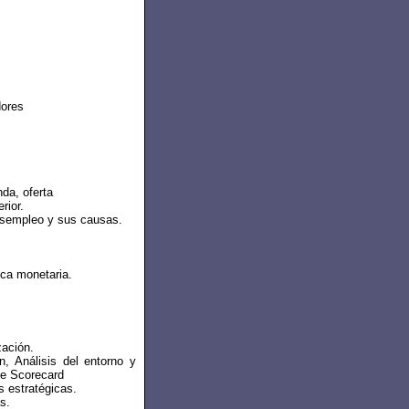
dores
nda, oferta
rior.
desempleo y sus causas.
tica monetaria.
zación.
n, Análisis del entorno y
ce Scorecard
s estratégicas.
s.