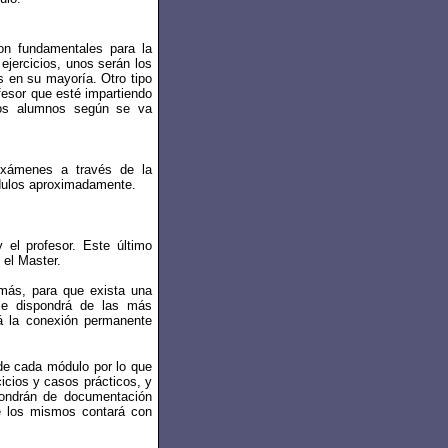
son fundamentales para la
 ejercicios, unos serán los
 en su mayoría. Otro tipo
ofesor que esté impartiendo
 los alumnos según se va
 exámenes a través de la
ódulos aproximadamente.
el profesor. Este último
 el Master.
emás, para que exista una
se dispondrá de las más
rá la conexión permanente
 de cada módulo por lo que
icios y casos prácticos, y
pondrán de documentación
e los mismos contará con