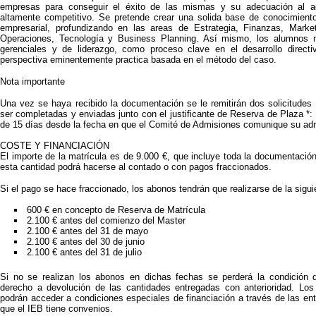
empresas para conseguir el éxito de las mismas y su adecuación al a
altamente competitivo. Se pretende crear una solida base de conocimient
empresarial, profundizando en las areas de Estrategia, Finanzas, Mark
Operaciones, Tecnología y Business Planning. Así mismo, los alumnos m
gerenciales y de liderazgo, como proceso clave en el desarrollo direct
perspectiva eminentemente practica basada en el método del caso.
Nota importante
Una vez se haya recibido la documentación se le remitirán dos solicitudes
ser completadas y enviadas junto con el justificante de Reserva de Plaza *: 
de 15 días desde la fecha en que el Comité de Admisiones comunique su adm
COSTE Y FINANCIACIÓN
El importe de la matrícula es de 9.000 €, que incluye toda la documentación 
esta cantidad podrá hacerse al contado o con pagos fraccionados.
Si el pago se hace fraccionado, los abonos tendrán que realizarse de la sigui
600 € en concepto de Reserva de Matrícula
2.100 € antes del comienzo del Master
2.100 € antes del 31 de mayo
2.100 € antes del 30 de junio
2.100 € antes del 31 de julio
Si no se realizan los abonos en dichas fechas se perderá la condición 
derecho a devolución de las cantidades entregadas con anterioridad. Lo
podrán acceder a condiciones especiales de financiación a través de las ent
que el IEB tiene convenios.