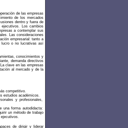
 operación de las empresas
ecimiento de los mercados
cusiones dentro y fuera de
s ejecutivos. Los cambios
mpresas a contemplar sus
iales. Las consideraciones
ación empresarial: tanto a
lucro o no lucrativas así
amientas, conocimientos y
iante, demanda directivos
. La clave en las empresas
ntación al mercado y de la
ás competitivo.
sus estudios académicos.
sonales y profesionales,
de una forma autodidacta:
uirir un método de trabajo
 ejecutivos.
aces de dirigir y liderar