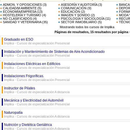
ADMON. Y OPOSICIONES
(3)
ASESORÍA Y AUDITORÍA
(3)
BANCA
CALIDAD/M AMBIENTE
(5)
COMUNICACIÓN
(9)
DEPOR
ECONOMÍA/EMPRESA
(13)
EDUCACIÓN
(2)
FORMA
HOSTELERÍA Y TURISMO
(4)
IMAGEN Y SONIDO
(2)
MODA 
NO CLASIFICADOS
(4)
PSICOLOGÍA Y SOCIOLOGÍA
(11)
RECUR
SANIDAD Y VETERINARIA
(35)
SECTOR INMOBILIARIO
(5)
TÉCNI
Mostrando todos los cursos de Implika
Páginas de resultados, 15 resultados por página
Graduado en ESO
Implika - Cursos de especialización Presencial
Instalación y Mantenimiento de Sistemas de Aire Acondicionado
Implika - Cursos de especialización Presencial
Instalaciones Eléctricas en Edificios
Implika - Cursos de especialización Presencial
Instalaciones Frigoríficas.
Implika - Cursos de especialización Presencial
Instructor de Pilates
Implika - Cursos de especialización A distancia
Mecánica y Electricidad del Automóvil
Implika - Cursos de especialización Presencial
Naturopatía
Implika - Cursos de especialización A distancia
Nutrición y Dietética Geriátrica
Implika - Cursos de especialización A distancia