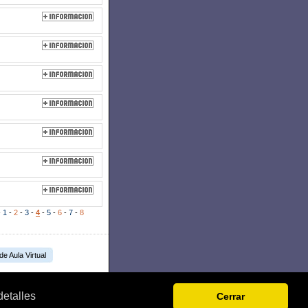
-
1
-
2
-
3
-
4
-
5
-
6
-
7
-
8
 de Aula Virtual
detalles
Cerrar
.L.U.
B-27303494