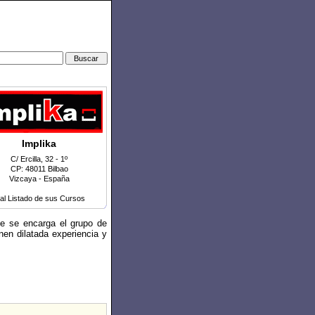
Implika
C/ Ercilla, 32 - 1º
CP: 48011 Bilbao
Vizcaya - España
 al Listado de sus Cursos
ue se encarga el grupo de
nen dilatada experiencia y