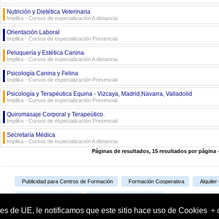
Nutrición y Dietética Veterinaria
Implika - Cursos de especialización A distancia
Orientación Laboral
Implika - Cursos de especialización Presencial
Peluquería y Estética Canina
Implika - Cursos de especialización A distancia
Psicología Canina y Felina
Implika - Cursos de especialización Presencial
Psicología y Terapéutica Equina - Vizcaya, Madrid,Navarra, Valladolid
Implika - Cursos de especialización Presencial
Quiromasaje Corporal y Terapeútico.
Implika - Cursos de especialización Presencial
Secretaría Médica
Implika - Cursos de especialización A distancia
Páginas de resultados, 15 resultados por página
Publicidad para Centros de Formación
Formación Cooperativa
Alquiler
Portal Formativo S.L.U.
Plataforma de Teleformación
es de UE, le notificamos que este sitio hace uso de Cookies
+ 
info@portalformativo.com
902 922245
© 2002-2026 Portal Formativo S