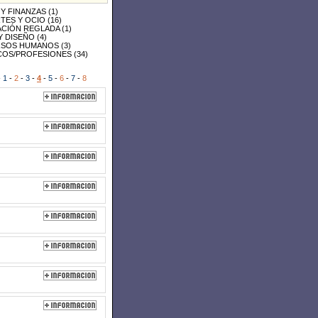
 Y FINANZAS
(1)
TES Y OCIO
(16)
CIÓN REGLADA
(1)
Y DISEÑO
(4)
SOS HUMANOS
(3)
COS/PROFESIONES
(34)
-
1
-
2
-
3
-
4
-
5
-
6
-
7
-
8