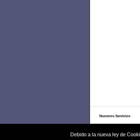
Nuestros Servicios
Nuestra Empresa
Debido a la nueva ley de Cooki
Formas de Contacto