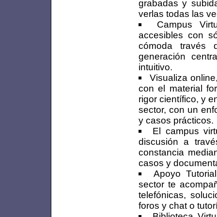
grabadas y subida
verlas todas las v
Campus Virtu
accesibles con s
cómoda través d
generación centr
intuitivo.
Visualiza online
con el material f
rigor científico, y
sector, con un en
y casos prácticos.
El campus vir
discusión a trav
constancia median
casos y document
Apoyo Tutoria
sector te acompañ
telefónicas, solu
foros y chat o tuto
Biblioteca Virt