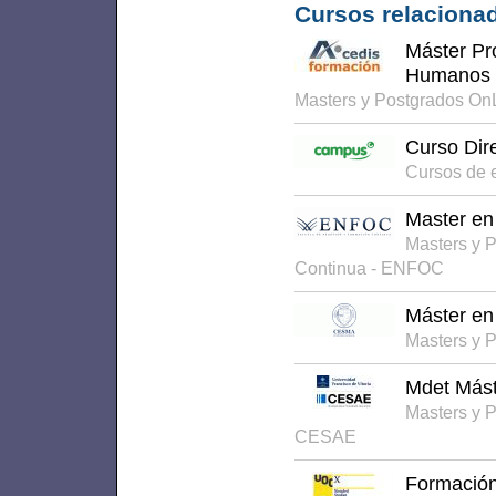
Cursos relacionad
Máster Pr
Humanos
Masters y Postgrados On
Curso Dir
Cursos de 
Master en
Masters y 
Continua - ENFOC
Máster en
Masters y 
Mdet Mást
Masters y 
CESAE
Formación