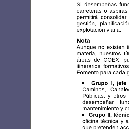
Si desempeñas func
carreteras o aspira
permitirá consolida
gestión, planificac
explotación viaria.
Nota
Aunque no existen t
materia, nuestros tí
áreas de COEX, pue
itinerarios formativ
Fomento para cada g
Grupo I, jef
Caminos, Canale
Públicas, y otros
desempeñar fun
mantenimiento y c
Grupo II, técn
oficina técnica y
que pretenden acce