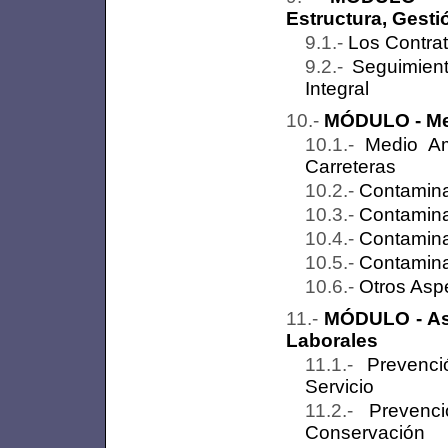
Estructura, Gesti
Los Contrat
Seguimient
Integral
MÓDULO - Me
Medio Am
Carreteras
Contamina
Contamina
Contamina
Contamina
Otros Asp
MÓDULO - As
Laborales
Prevenc
Servicio
Prevenc
Conservación