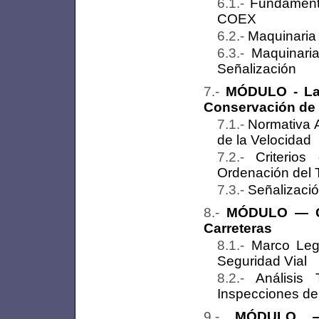
Fundament
COEX
Maquinaria
Maquinaria
Señalización
MÓDULO - La 
Conservación de 
Normativa A
de la Velocidad
Criterio
Ordenación del T
Señalizació
MÓDULO — Ges
Carreteras
Marco Leg
Seguridad Vial
Análisis
Inspecciones d
MÓDULO — 