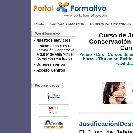
INICIO
CURSOS Y MASTERS
CURSOS POR PROVINCIA
Portal formativo
Curso de J
» Nuestros servicios
Conservación 
¡ Publicite sus cursos !
Carr
Formación Cooperativa
Alquiler de Aula Virtual
Precio
715 €
- Cursos de e
Novedades y artículos
horas - Titulación Emitid
Facilida
» Quienes somos
» Acceso Centros
Recomendados
Justificación/Des
El Curso de
Jefe/