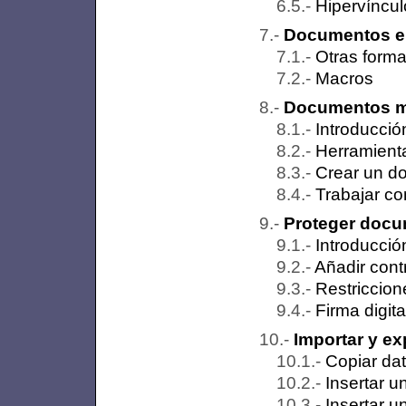
Hipervíncul
Documentos en
Otras form
Macros
Documentos m
Introducció
Herramient
Crear un d
Trabajar c
Proteger doc
Introducció
Añadir con
Restriccion
Firma digita
Importar y ex
Copiar da
Insertar u
Insertar u