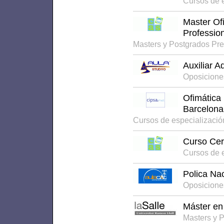
Cursos de 
Master Ofi
Profession
Masters y Postgrados Pr
Auxiliar A
Oposicione
Ofimática 
Barcelona
Cursos de especializació
Curso Cert
Cursos de 
Polica Na
Oposicione
Máster en
Masters y 