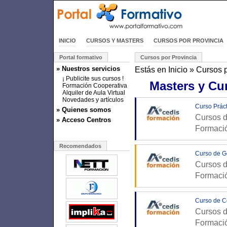
INICIO
CURSOS Y MASTERS
CURSOS POR PROVINCIA
Portal formativo
Cursos por Provincia
» Nuestros servicios
Estás en
Inicio
»
Cursos p
¡ Publicite sus cursos !
Masters y Cu
Formación Cooperativa
Alquiler de Aula Virtual
Novedades y artículos
Curso Prác
» Quienes somos
Cursos d
» Acceso Centros
Formaci
Recomendados
Curso de G
Cursos d
Formaci
Curso de Co
Cursos d
Formaci