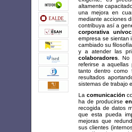
altamente capacitado
una mejora en cuan
mediante acciones d
contribuya así a gen
corporativa unívoc
empresa se sientan i
cambiado su filosofí
y a atender las pr
colaboradores
. No
referirse a aquella
tanto dentro como 
resultados aportan
sistemas de trabajo 
La
comunicación
co
ha de producirse
en
recogida de datos m
que esta pueda imp
mejoras que redunda
sus clientes (intern