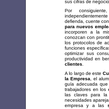
sus cifras de negocio
Por consiguient
independientement
defienda, cuente co
para nuevos empl
incorporen a la mi
conozcan con pronti
los protocolos de a
funciones específica
optimizar sus cons
productividad en be
clientes
.
A lo largo de este
Cu
la Empresa
, el alu
guía adecuada que 
trabajadores en los 
las claves para la
necesidades aparejad
empresa y a las