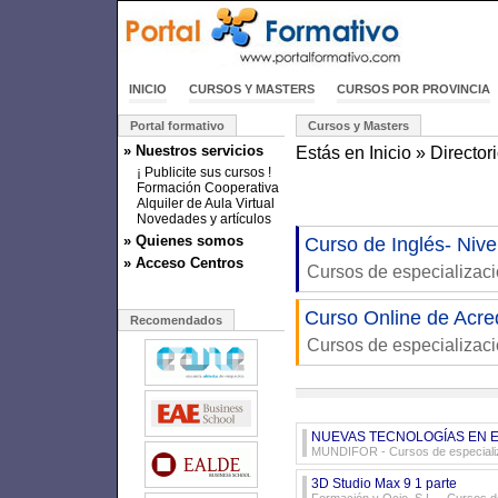
INICIO
CURSOS Y MASTERS
CURSOS POR PROVINCIA
Portal formativo
Cursos y Masters
» Nuestros servicios
Estás en
Inicio
»
Director
¡ Publicite sus cursos !
Formación Cooperativa
Alquiler de Aula Virtual
Novedades y artículos
» Quienes somos
Curso de Inglés- Niv
» Acceso Centros
Cursos de especializac
Curso Online de Acre
Recomendados
Cursos de especializac
NUEVAS TECNOLOGÍAS EN 
MUNDIFOR
- Cursos de especiali
3D Studio Max 9 1 parte