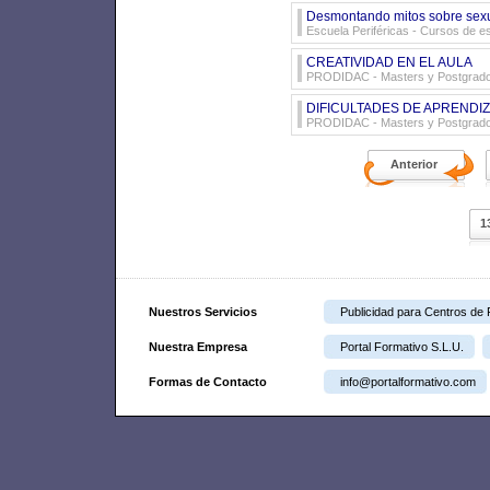
Desmontando mitos sobre sexu
Escuela Periféricas
- Cursos de es
CREATIVIDAD EN EL AULA
PRODIDAC
- Masters y Postgrad
DIFICULTADES DE APRENDI
PRODIDAC
- Masters y Postgrad
Anterior
1
Nuestros Servicios
Publicidad para Centros de
Nuestra Empresa
Portal Formativo S.L.U.
Formas de Contacto
info@portalformativo.com