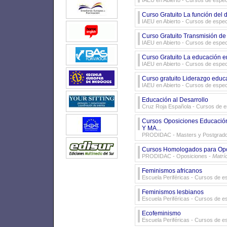
IAEU en Abierto
- Cursos de especi
Curso Gratuito La función del
IAEU en Abierto
- Cursos de especi
Curso Gratuito Transmisión de
IAEU en Abierto
- Cursos de especi
Curso Gratuito La educación en 
IAEU en Abierto
- Cursos de especi
Curso gratuito Liderazgo educa
IAEU en Abierto
- Cursos de especi
Educación al Desarrollo
Cruz Roja Española
- Cursos de e
Cursos Oposiciones Educac
Y MA...
PRODIDAC
- Masters y Postgrad
Cursos Homologados para Opo
PRODIDAC
- Oposiciones -
Matríc
Feminismos africanos
Escuela Periféricas
- Cursos de es
Feminismos lesbianos
Escuela Periféricas
- Cursos de es
Ecofeminismo
Escuela Periféricas
- Cursos de es