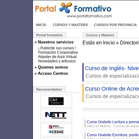
INICIO
CURSOS Y MASTERS
CURSOS POR PROVINCIA
Portal formativo
Cursos y Masters
» Nuestros servicios
Estás en
Inicio
»
Director
¡ Publicite sus cursos !
Formación Cooperativa
Alquiler de Aula Virtual
Novedades y artículos
» Quienes somos
Curso de Inglés- Niv
» Acceso Centros
Cursos de especializac
Curso Online de Acre
Recomendados
Cursos de especializac
Curso Gratuito Lectura y pen
IAEU en Abierto
- Cursos de especi
Curso Gratuito Escritura: punto