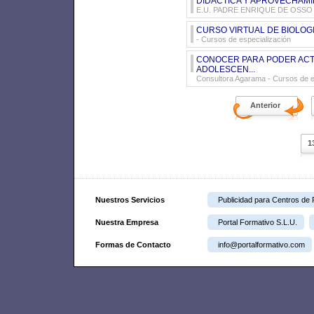
DIDACTICA Y APROVECHAMI
E.U. PADRE ENRIQUE DE OSSO
CURSO VIRTUAL DE BIOLOG
- Cursos de especialización
CONOCER PARA PODER ACTU
ADOLESCEN...
Consultora Agarama
- Cursos de e
Anterior
1
Nuestros Servicios
Publicidad para Centros de
Nuestra Empresa
Portal Formativo S.L.U.
Formas de Contacto
info@portalformativo.com