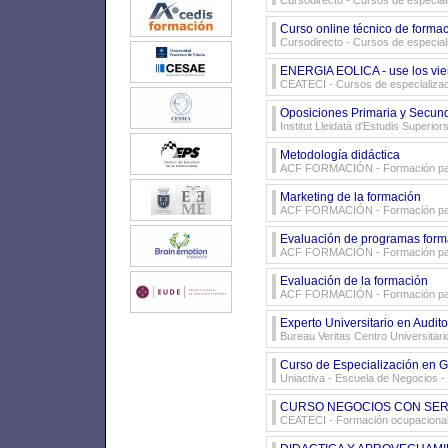
Cursodirecto
- Cursos de especial
Curso online técnico de forma
Cursodirecto
- Cursos de especial
ENERGIA EOLICA - use los vi
CEATECI
- Cursos de especializa
Oposiciones Primaria y Secund
Institut Lleidatà d'Estudis Superio
Metodología didáctica
ACF FORMACIÓN
- Formación p
Marketing de la formación
ACF FORMACIÓN
- Formación p
Evaluación de programas form
ACF FORMACIÓN
- Formación p
Evaluación de la formación
ACF FORMACIÓN
- Formación p
Experto Universitario en Audit
Bureau Veritas Centro Universitari
Curso de Especialización en 
Uniactiva - Escuela de Negocios
-
CURSO NEGOCIOS CON SERVI
CEATECI
- Formación ocupaciona