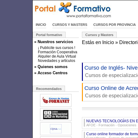
INICIO
CURSOS Y MASTERS
CURSOS POR PROVINCIA
Portal formativo
Cursos y Masters
» Nuestros servicios
Estás en
Inicio
»
Director
¡ Publicite sus cursos !
Formación Cooperativa
Alquiler de Aula Virtual
Novedades y artículos
» Quienes somos
Curso de Inglés- Niv
» Acceso Centros
Cursos de especializac
Curso Online de Acre
Recomendados
Cursos de especializac
NUEVAS TECNOLOGÍAS EN E
AFOE - Formación
- Oposiciones
Curso online formador de for