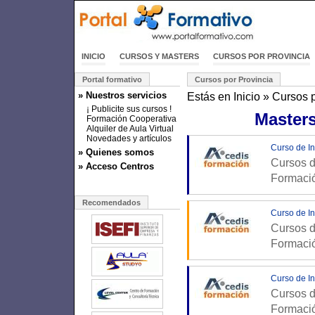
INICIO
CURSOS Y MASTERS
CURSOS POR PROVINCIA
Portal formativo
Cursos por Provincia
» Nuestros servicios
Estás en
Inicio
»
Cursos p
¡ Publicite sus cursos !
Masters
Formación Cooperativa
Alquiler de Aula Virtual
Novedades y artículos
Curso de In
» Quienes somos
Cursos d
» Acceso Centros
Formaci
Recomendados
Curso de In
Cursos d
Formaci
Curso de In
Cursos d
Formaci