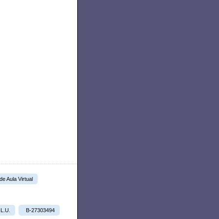
 de Aula Virtual
.L.U.
B-27303494