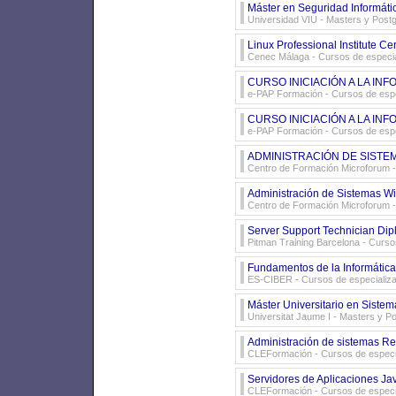
Máster en Seguridad Informáti
Universidad VIU
- Masters y Post
Linux Professional Institute Cer
Cenec Málaga
- Cursos de especia
CURSO INICIACIÓN A LA IN
e-PAP Formación
- Cursos de espe
CURSO INICIACIÓN A LA INF
e-PAP Formación
- Cursos de espe
ADMINISTRACIÓN DE SISTE
Centro de Formación Microforum
-
Administración de Sistemas 
Centro de Formación Microforum
-
Server Support Technician Di
Pitman Training Barcelona
- Cursos
Fundamentos de la Informátic
ES-CIBER
- Cursos de especializ
Máster Universitario en Sistem
Universitat Jaume I
- Masters y P
Administración de sistemas Re
CLEFormación
- Cursos de especi
Servidores de Aplicaciones J
CLEFormación
- Cursos de especi