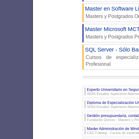
Master en Software L
Masters y Postgrados 
Master Microsoft M
Masters y Postgrados P
SQL Server - Sólo Ba
Cursos de especiali
Profesional
Experto Universitario en Segur
SEAS Estudios Superiores Abierto
Diploma de Especialización Uni
SEAS Estudios Superiores Abierto
Gestión presupuestaría, contab
Fundación Qursos
- Masters y Po
Master Administración de Win
CAS Training
- Cursos de especial