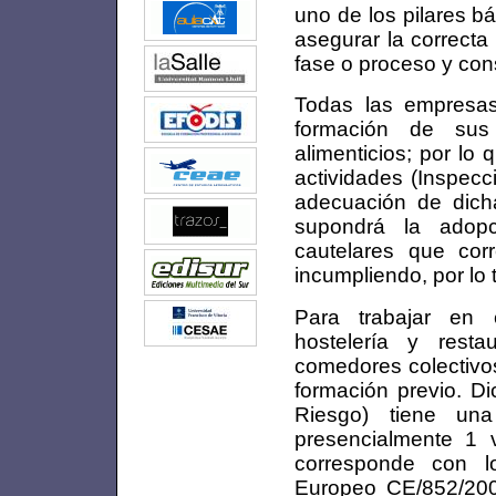
uno de los pilares b
asegurar la correcta
fase o proceso y con
Todas las empresas 
formación de sus 
alimenticios; por lo 
actividades (Inspecc
adecuación de dich
supondrá la adop
cautelares que cor
incumpliendo, por lo 
Para trabajar en em
hostelería y resta
comedores colectivos,
formación previo. D
Riesgo) tiene un
presencialmente 1
corresponde con l
Europeo CE/852/2004 