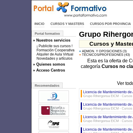
INICIO
CURSOS Y MASTERS
CURSOS POR PROVINCIA
Grupo Rihergo
Portal formativo
» Nuestros servicios
Cursos y Master
¡ Publicite sus cursos !
Formación Cooperativa
ADMON. Y OPOSICIONES
(3)
Alquiler de Aula Virtual
TÉCNICOS/PROFESIONES
(43)
Novedades y artículos
Esta es la oferta de 
» Quienes somos
categoría
Cursos no cla
» Acceso Centros
Ver tod
Recomendados
Licencia de Mantenimiento de
Grupo Rihergonsa EICM - Cursos d
Licencia de Mantenimiento de 
Grupo Rihergonsa EICM - Cursos d
Licencia de Mantenimiento de 
Grupo Rihergonsa EICM - Cursos d
Licencia de Mantenimiento de 