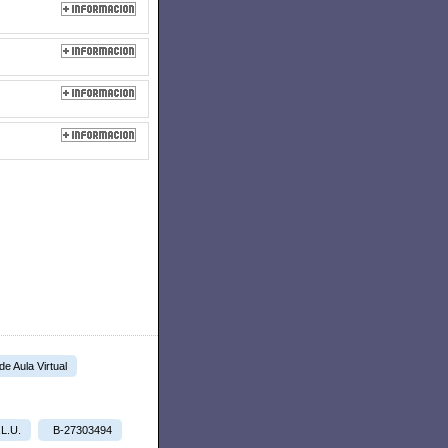
 de Aula Virtual
.L.U.
B-27303494