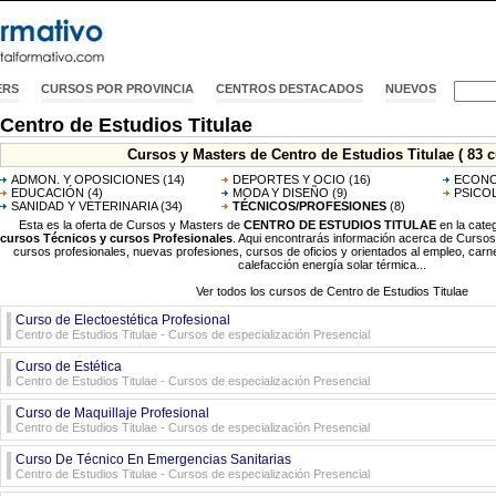
ERS
CURSOS POR PROVINCIA
CENTROS DESTACADOS
NUEVOS
Centro de Estudios Titulae
Cursos y Masters de Centro de Estudios Titulae ( 83 c
ADMON. Y OPOSICIONES
(14)
DEPORTES Y OCIO
(16)
ECONO
EDUCACIÓN
(4)
MODA Y DISEÑO
(9)
PSICO
SANIDAD Y VETERINARIA
(34)
TÉCNICOS/PROFESIONES
(8)
Esta es la oferta de Cursos y Masters de
CENTRO DE ESTUDIOS TITULAE
en la cate
cursos Técnicos y cursos Profesionales
. Aqui encontrarás información acerca de Cursos 
cursos profesionales, nuevas profesiones, cursos de oficios y orientados al empleo, carnet
calefacción energía solar térmica...
Ver todos los cursos de Centro de Estudios Titulae
Curso de Electoestética Profesional
Centro de Estudios Titulae - Cursos de especialización Presencial
Curso de Estética
Centro de Estudios Titulae - Cursos de especialización Presencial
Curso de Maquillaje Profesional
Centro de Estudios Titulae - Cursos de especialización Presencial
Curso De Técnico En Emergencias Sanitarias
Centro de Estudios Titulae - Cursos de especialización Presencial