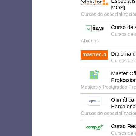
Especialis
MOS)
Cursos de especializació
Curso de 
Cursos de 
Abiertos
Diploma 
Cursos de 
Master Ofi
Profession
Masters y Postgrados Pr
Ofimática 
Barcelona
Cursos de especializació
Curso Rec
Cursos de 