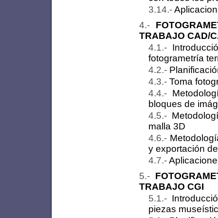
Aplicacion
FOTOGRAMET
TRABAJO CAD/
Introducc
fotogrametría ter
Planificaci
Toma fotogr
Metodolog
bloques de imá
Metodolog
malla 3D
Metodología
y exportación de
Aplicaciones
FOTOGRAME
TRABAJO CGI
Introducci
piezas museísti