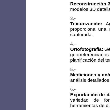
Reconstrucción 
modelos 3D detalla
Texturización:
Ag
proporciona una r
capturada.
Ortofotografía:
Gen
georreferenciados d
planificación del ter
Mediciones y anál
análisis detallado
Exportación de d
variedad de fo
herramientas de d