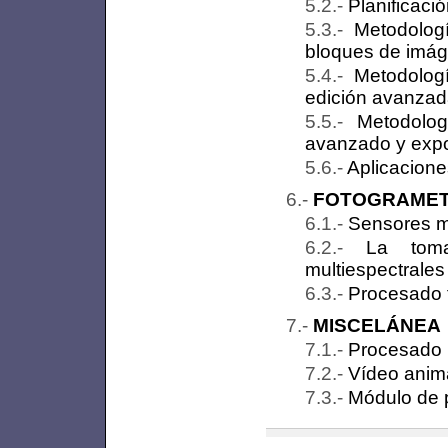
Planificaci
Metodolog
bloques de imá
Metodolog
edición avanzad
Metodolog
avanzado y expo
Aplicacione
FOTOGRAMETÍ
Sensores m
La tom
multiespectrales
Procesado 
MISCELÁNEA
Procesado 
Vídeo anima
Módulo de 