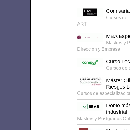
Comisaria
Cursos de 
ART
MBA Espec
Masters y 
Dirección y Empresa
Curso Loc
Cursos de 
Máster Ofi
Riesgos L
Cursos de especializaci
Doble más
industrial
Masters y Postgrados On