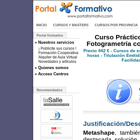
INICIO
CURSOS Y MASTERS
CURSOS POR PROVINCIA
Portal formativo
Curso Práctic
» Nuestros servicios
Fotogrametría co
¡ Publicite sus cursos !
Precio
442 €
- Cursos de e
Formación Cooperativa
horas - Titulación Emitid
Alquiler de Aula Virtual
Facilida
Novedades y artículos
» Quienes somos
» Acceso Centros
Recomendados
Justificación/Des
Metashape
, tambi
destacada solución 