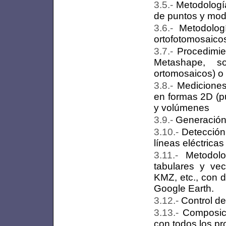
Metodologí
de puntos y mode
Metodolog
ortofotomosaico
Procedimie
Metashape, s
ortomosaicos) o
Mediciones
en formas 2D (pu
y volúmenes
Generación 
Detección
líneas eléctricas
Metodol
tabulares y ve
KMZ, etc., con 
Google Earth.
Control de
Composic
con todos los pr