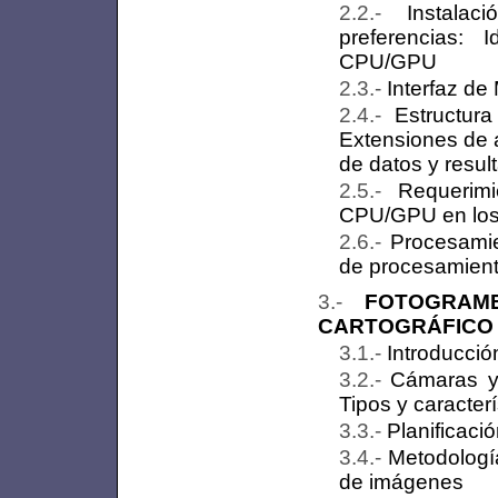
Instalac
preferencias: 
CPU/GPU
Interfaz d
Estructur
Extensiones de a
de datos y resul
Requerim
CPU/GPU en los
Procesamie
de procesamien
FOTOGRAM
CARTOGRÁFICO 
Introducció
Cámaras y 
Tipos y caracter
Planificaci
Metodología
de imágenes