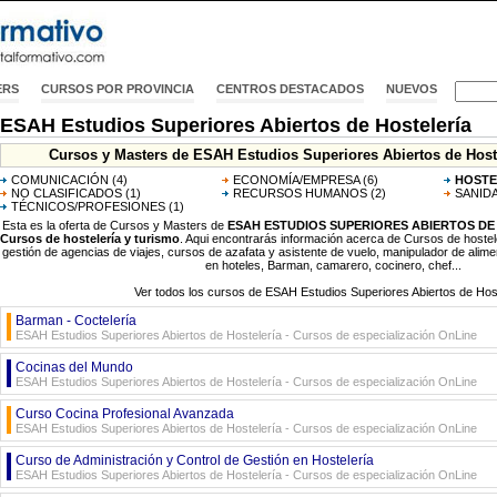
ERS
CURSOS POR PROVINCIA
CENTROS DESTACADOS
NUEVOS
ESAH Estudios Superiores Abiertos de Hostelería
Cursos y Masters de ESAH Estudios Superiores Abiertos de Hostel
COMUNICACIÓN
(4)
ECONOMÍA/EMPRESA
(6)
HOSTE
NO CLASIFICADOS
(1)
RECURSOS HUMANOS
(2)
SANIDA
TÉCNICOS/PROFESIONES
(1)
Esta es la oferta de Cursos y Masters de
ESAH ESTUDIOS SUPERIORES ABIERTOS D
Cursos de hostelería y turismo
. Aqui encontrarás información acerca de Cursos de hostele
gestión de agencias de viajes, cursos de azafata y asistente de vuelo, manipulador de alim
en hoteles, Barman, camarero, cocinero, chef...
Ver todos los cursos de ESAH Estudios Superiores Abiertos de Hos
Barman - Coctelería
ESAH Estudios Superiores Abiertos de Hostelería - Cursos de especialización OnLine
Cocinas del Mundo
ESAH Estudios Superiores Abiertos de Hostelería - Cursos de especialización OnLine
Curso Cocina Profesional Avanzada
ESAH Estudios Superiores Abiertos de Hostelería - Cursos de especialización OnLine
Curso de Administración y Control de Gestión en Hostelería
ESAH Estudios Superiores Abiertos de Hostelería - Cursos de especialización OnLine