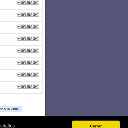
 de Aula Virtual
detalles
Cerrar
.L.U.
B-27303494