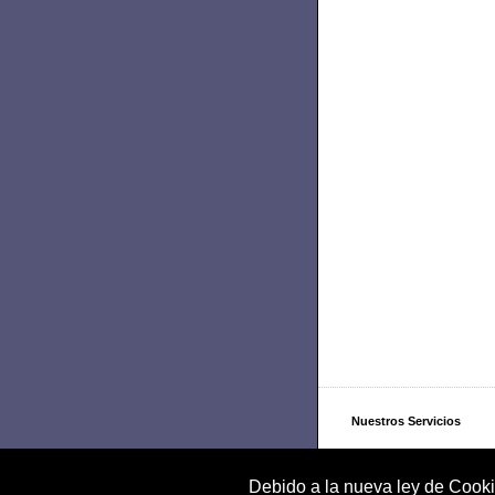
Nuestros Servicios
Nuestra Empresa
Debido a la nueva ley de Cooki
Formas de Contacto