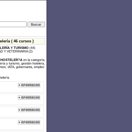
ería ( 46 cursos )
LERÍA Y TURISMO
(44)
D Y VETERINARIA
(2)
E HOSTELER?A
en la categoría
ría y turismo, gestión hotelera,
entos, IATA, gobernanta, empleo
telería