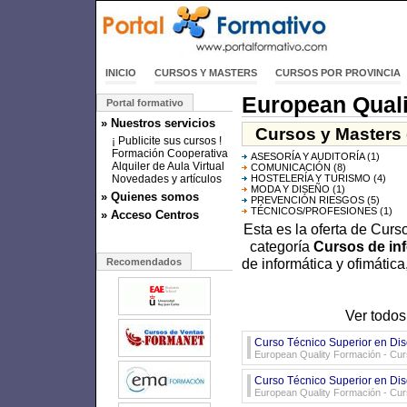
INICIO
CURSOS Y MASTERS
CURSOS POR PROVINCIA
European Qual
Portal formativo
» Nuestros servicios
Cursos y Masters 
¡ Publicite sus cursos !
Formación Cooperativa
ASESORÍA Y AUDITORÍA
(1)
Alquiler de Aula Virtual
COMUNICACIÓN
(8)
Novedades y artículos
HOSTELERÍA Y TURISMO
(4)
MODA Y DISEÑO
(1)
» Quienes somos
PREVENCIÓN RIESGOS
(5)
TÉCNICOS/PROFESIONES
(1)
» Acceso Centros
Esta es la oferta de Cur
categoría
Cursos de in
de informática y ofimátic
Recomendados
Ver todos
Curso Técnico Superior en Dis
European Quality Formación - Curs
Curso Técnico Superior en Di
European Quality Formación - Curs