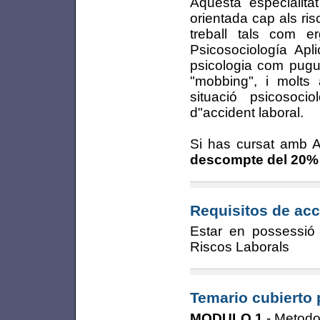
Aquesta especialita
orientada cap als ri
treball tals com e
Psicosociología Apl
psicologia com pugui
"mobbing", i molts a
situació psicosoci
d"accident laboral.
Si has cursat amb A
descompte del 20%
Requisitos de acc
Estar en possessió 
Riscos Laborals
Temario cubierto 
MODULO 1
- Metodol