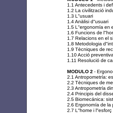
1.1 Antecedents i de
1.2 La civilització ind
1.3 L"usuari
1.4 Anàlisi d"usuari
1.5 L"ergonomía en e
1.6 Funcions de l"ho
1.7 Relacions en el
1.8 Metodologia d"in
1.9 Tècniques de rec
1.10 Acció preventiv
1.11 Resolució de c
MODULO 2
- Ergonom
2.1 Antropometría: e
2.2 Tècniques de m
2.3 Antropometría di
2.4 Principis del dis
2.5 Biomecánica: si
2.6 Ergonomía de la p
2.7 L"home i l"esforç