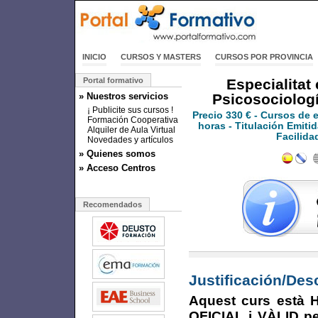
INICIO
CURSOS Y MASTERS
CURSOS POR PROVINCIA
Portal formativo
Especialitat
» Nuestros servicios
Psicosociologí
¡ Publicite sus cursos !
Precio
330 €
- Cursos de 
Formación Cooperativa
horas - Titulación Emitid
Alquiler de Aula Virtual
Facilida
Novedades y artículos
» Quienes somos
» Acceso Centros
Recomendados
Justificación/Des
Aquest curs està
OFICIAL i VÀLID pe