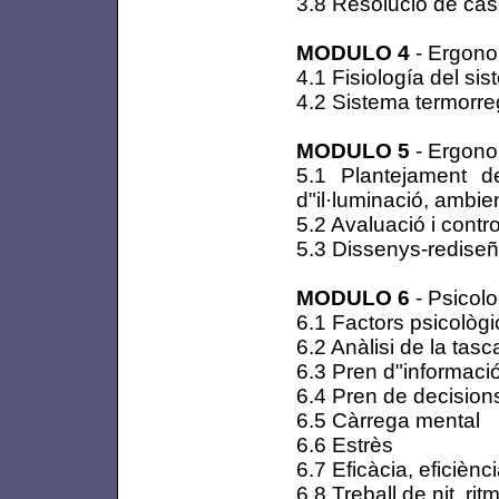
3.8 Resolució de ca
MODULO 4
- Ergono
4.1 Fisiología del sis
4.2 Sistema termorre
MODULO 5
- Ergono
5.1 Plantejament d
d"il·luminació, ambien
5.2 Avaluació i contro
5.3 Dissenys-rediseño
MODULO 6
- Psicol
6.1 Factors psicològ
6.2 Anàlisi de la tasc
6.3 Pren d"informaci
6.4 Pren de decision
6.5 Càrrega mental
6.6 Estrès
6.7 Eficàcia, eficiènci
6.8 Treball de nit, rit