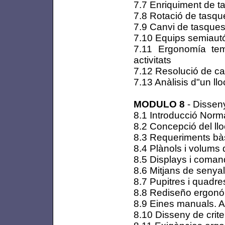
7.7 Enriquiment de t
7.8 Rotació de tasqu
7.9 Canvi de tasque
7.10 Equips semiautó
7.11 Ergonomía temp
activitats
7.12 Resolució de c
7.13 Anàlisis d"un ll
MODULO 8
- Disseny
8.1 Introducció Nor
8.2 Concepció del llo
8.3 Requeriments bà
8.4 Plànols i volums d
8.5 Displays i coma
8.6 Mitjans de senyal
8.7 Pupitres i quad
8.8 Rediseño ergonóm
8.9 Eines manuals. A
8.10 Disseny de criter