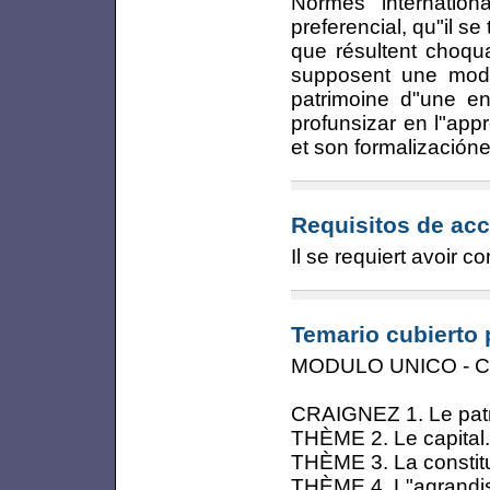
Normes internationa
preferencial, qu"il s
que résultent choqua
supposent une modi
patrimoine d"une ent
profunsizar en l"app
et son formalizacióne
Requisitos de acc
Il se requiert avoir 
Temario cubierto 
MODULO UNICO - 
CRAIGNEZ 1. Le patr
THÈME 2. Le capital.
THÈME 3. La constitu
THÈME 4. L"agrandiss