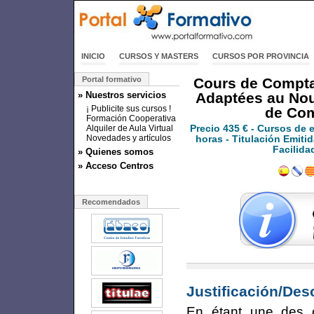
INICIO
CURSOS Y MASTERS
CURSOS POR PROVINCIA
Portal formativo
Cours de Comptab
» Nuestros servicios
Adaptées au Nou
¡ Publicite sus cursos !
de Com
Formación Cooperativa
Alquiler de Aula Virtual
Precio
435 €
- Cursos de 
Novedades y artículos
horas - Titulación Emitid
Facilida
» Quienes somos
» Acceso Centros
Recomendados
Justificación/Des
En étant une des ca