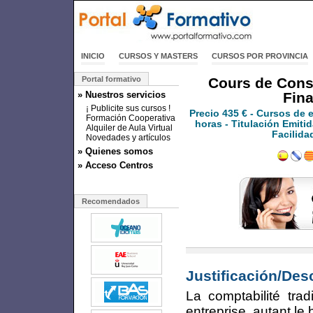
INICIO
CURSOS Y MASTERS
CURSOS POR PROVINCIA
Portal formativo
Cours de Conso
» Nuestros servicios
Fina
¡ Publicite sus cursos !
Precio
435 €
- Cursos de 
Formación Cooperativa
horas - Titulación Emitid
Alquiler de Aula Virtual
Facilida
Novedades y artículos
» Quienes somos
» Acceso Centros
Recomendados
Justificación/Des
La comptabilité trad
entreprise, autant l