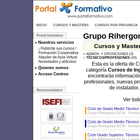
INICIO
CURSOS Y MASTERS
CURSOS POR PROVINCIA
Grupo Rihergo
Portal formativo
» Nuestros servicios
Cursos y Master
¡ Publicite sus cursos !
Formación Cooperativa
ADMON. Y OPOSICIONES
(3)
Alquiler de Aula Virtual
TÉCNICOS/PROFESIONES
(43)
Novedades y artículos
Esta es la oferta de 
» Quienes somos
categoría
Cursos de Ing
» Acceso Centros
encontrarás información
profesionales, nuevas pro
de instalador,
Recomendados
Ver tod
Ciclo de Grado Medio Técnico 
Grupo Rihergonsa EICM - Formaci
Ciclo de Grado Medio Técnico 
Grupo Rihergonsa EICM - Formaci
Ciclo Grado Superior: Técnico 
Grupo Rihergonsa EICM - Cursos d