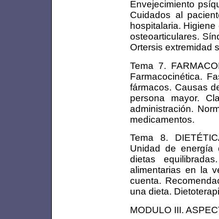
Envejecimiento psíqu
Cuidados al pacien
hospitalaria. Higien
osteoarticulares. Sín
Ortersis extremidad s
Tema 7. FARMACOL
Farmacocinética. F
fármacos. Causas de
persona mayor. Cla
administración. Nor
medicamentos.
Tema 8. DIETÉTICA
Unidad de energía d
dietas equilibrada
alimentarias en la v
cuenta. Recomendaci
una dieta. Dietoterap
MODULO III. ASPE