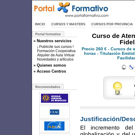
INICIO
CURSOS Y MASTERS
CURSOS POR PROVINCIA
Portal formativo
Curso de Atenc
» Nuestros servicios
Fidel
¡ Publicite sus cursos !
Precio
260 €
- Cursos de 
Formación Cooperativa
horas - Titulación Emitid
Alquiler de Aula Virtual
Facilida
Novedades y artículos
» Quienes somos
» Acceso Centros
Recomendados
Justificación/Des
El incremento d
globalización y del 