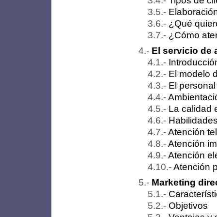
Tipos de cl
Elaboración
¿Qué quiere
¿Cómo ate
El servicio de 
Introducció
El modelo d
El personal
Ambientació
La calidad e
Habilidades
Atención te
Atención i
Atención el
Atención p
Marketing dire
Característ
Objetivos