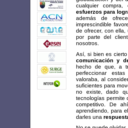
cualquier compra
esfuerzos para logra
además de ofrecer
imprescindible favor
de ofrecer, con ella
por parte del clie
nosotros.
Así, si bien es cier
comunicación y d
hecho de que, a tr
perfeccionar estas
valoraba, al conside
suficientes para move
no existe, dado q
tecnologías permite 
competitivo. De ah
aprendiendo, para el
darles una
respuesta
No se puede olvidar,