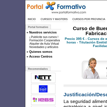
INICIO
CURSOS Y MASTERS
CURSOS POR PROVINCIA
Portal formativo
Curso de Buen
» Nuestros servicios
Fabricac
¡ Publicite sus cursos !
Precio
395 €
- Cursos de 
Formación Cooperativa
horas - Titulación Emitid
Alquiler de Aula Virtual
Facilida
Novedades y artículos
» Quienes somos
» Acceso Centros
Recomendados
Justificación/Des
La seguridad aliment
estratégica a nivel 