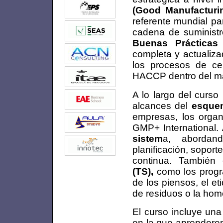
(Good Manufacturin
referente mundial par
cadena de suministr
Buenas Prácticas
completa y actualiza
los procesos de cert
HACCP dentro del 
A lo largo del curs
alcances del
esque
empresas, los organi
GMP+ International.
sistem
a, abordand
planificación, sopor
continua. También
(TS),
como los progra
de los piensos, el et
de residuos o la hom
El curso incluye un
en la que aprenderem