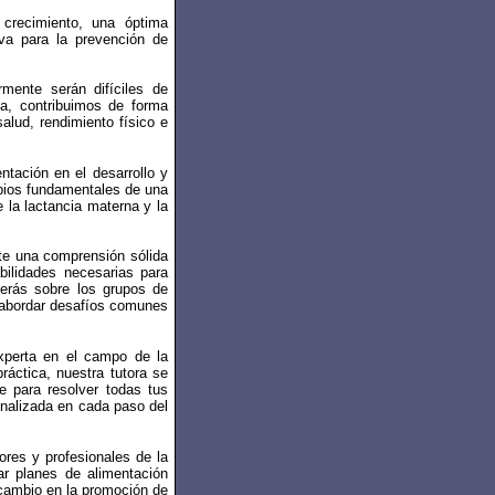
 crecimiento, una óptima
iva para la prevención de
rmente serán difíciles de
da, contribuimos de forma
alud, rendimiento físico e
ntación en el desarrollo y
ipios fundamentales de una
 la lactancia materna y la
ote una comprensión sólida
bilidades necesarias para
derás sobre los grupos de
o abordar desafíos comunes
experta en el campo de la
ráctica, nuestra tutora se
le para resolver todas tus
onalizada en cada paso del
ores y profesionales de la
ar planes de alimentación
 cambio en la promoción de