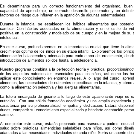
Es determinante para un correcto funcionamiento del organismo, buen
capacidad de aprendizaje, un correcto desarrollo psicomotor y en definit
factores de riesgo que influyen en la aparición de algunas enfermedades.
Durante la infancia, se establecen los hábitos alimentarios que posterio
cambiar. Con hábitos adecuados en la alimentación y en el estilo de vi
positiva en la construcción y modelado de su cuerpo y en la mejora de su s
intelectual.
En este curso, profundizaremos en la importancia crucial que tiene la alime
crecimiento óptimo de los niños en su etapa infantil. Exploraremos los princ
alimentación balanceada y adecuada para cada etapa del crecimiento, desde
introducción de alimentos sólidos hasta la adolescencia.
Nuestro programa combina a la perfección teoría y práctica, proporcionánd
de los aspectos nutricionales esenciales para los niños, así como las ha
aplicar este conocimiento en entornos reales. A lo largo del curso, apren
alimentos, las necesidades de nutrientes específicas en la infancia, y cóm
como la alimentación selectiva y las alergias alimentarias.
La tutora encargada de guiarte a lo largo de este apasionante viaje es 
nutrición . Con una sólida formación académica y una amplia experiencia p
caracteriza por su profesionalidad, empatía y dedicación. Estará disponib
dudas, compartir su conocimiento especializado y brindarte orientación pers
camino.
Al completar este curso, estarás preparado para asesorar a padres, educad
salud sobre prácticas alimenticias saludables para niños, así como diseñ
adaptados a las necesidades individuales de cada niño. Serás un agente de