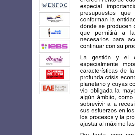
especial importanc
presupuestos que
conforman la entida
dónde se producen de
que permitirá a l
necesarios para a
continuar con su pro
La gestión y el c
especialmente impo
características de 
profunda crisis econ
planetario y cuyas c
vio obligada la may
algún ámbito, como 
sobrevivir a la rece
sus esfuerzos en los 
los procesos y la pr
ajustar al máximo la
Por tanto, para s