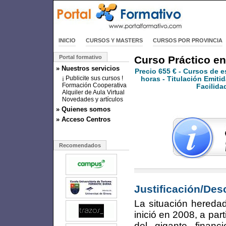
INICIO
CURSOS Y MASTERS
CURSOS POR PROVINCIA
Portal formativo
Curso Práctico en
» Nuestros servicios
Precio
655 €
- Cursos de e
¡ Publicite sus cursos !
horas - Titulación Emitid
Formación Cooperativa
Facilida
Alquiler de Aula Virtual
Novedades y artículos
» Quienes somos
» Acceso Centros
Recomendados
Justificación/Des
La situación hereda
inició en 2008, a par
del gigante financ