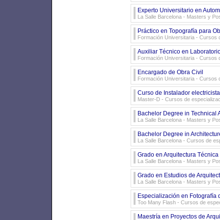
Experto Universitario en Autom
La Salle Barcelona
- Masters y Po
Práctico en Topografía para O
Formación Universitaria
- Cursos d
Auxiliar Técnico en Laboratori
Formación Universitaria
- Cursos d
Encargado de Obra Civil
Formación Universitaria
- Cursos d
Curso de Instalador electricista
Master-D
- Cursos de especializa
Bachelor Degree in Technical A
La Salle Barcelona
- Masters y Po
Bachelor Degree in Architectur
La Salle Barcelona
- Cursos de esp
Grado en Arquitectura Técnica 
La Salle Barcelona
- Masters y Po
Grado en Estudios de Arquitec
La Salle Barcelona
- Masters y Po
Especialización en Fotografía 
Too Many Flash
- Cursos de espec
Maestría en Proyectos de Arqu