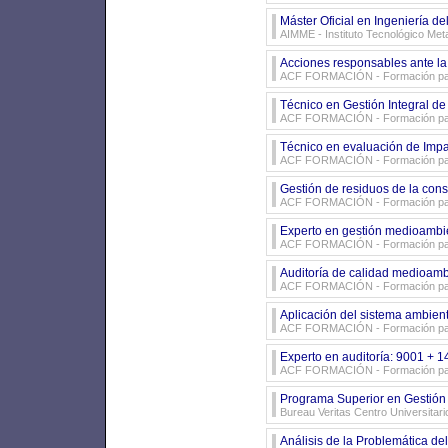
Máster Oficial en Ingeniería de
AIMME - Instituto Tecnológico Me
Acciones responsables ante la 
ACF FORMACIÓN
- Formación p
Técnico en Gestión Integral d
ACF FORMACIÓN
- Formación p
Técnico en evaluación de Impa
ACF FORMACIÓN
- Formación p
Gestión de residuos de la cons
ACF FORMACIÓN
- Formación p
Experto en gestión medioambi
ACF FORMACIÓN
- Formación p
Auditoría de calidad medioamb
ACF FORMACIÓN
- Formación p
Aplicación del sistema ambien
ACF FORMACIÓN
- Formación p
Experto en auditoría: 9001 +
ACF FORMACIÓN
- Formación p
Programa Superior en Gestión 
Bureau Veritas Centro Universitari
Análisis de la Problemática de