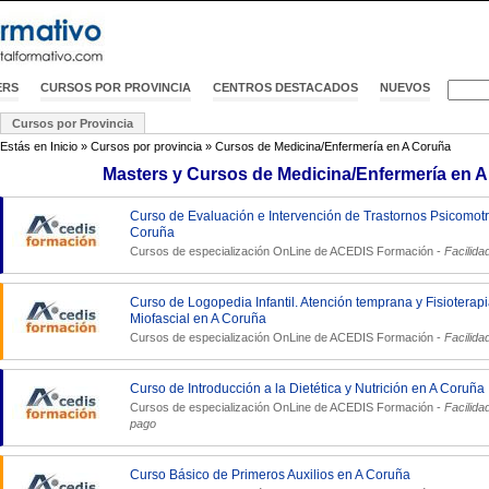
ERS
CURSOS POR PROVINCIA
CENTROS DESTACADOS
NUEVOS
Cursos por Provincia
Estás en
Inicio
»
Cursos por provincia
»
Cursos de Medicina/Enfermería en A Coruña
Masters y Cursos de Medicina/Enfermería en 
Curso de Evaluación e Intervención de Trastornos Psicomotr
Coruña
Cursos de especialización OnLine de
ACEDIS Formación
-
Facilida
Curso de Logopedia Infantil. Atención temprana y Fisioterap
Miofascial en A Coruña
Cursos de especialización OnLine de
ACEDIS Formación
-
Facilida
Curso de Introducción a la Dietética y Nutrición en A Coruña
Cursos de especialización OnLine de
ACEDIS Formación
-
Facilida
pago
Curso Básico de Primeros Auxilios en A Coruña