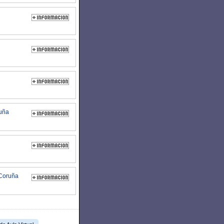
ruña
 Coruña