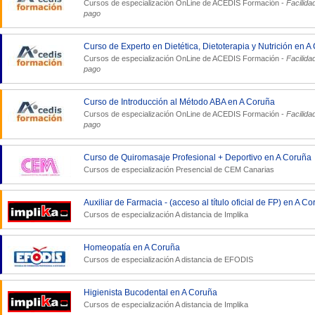
Cursos de especialización OnLine de
ACEDIS Formación
-
Facilida
pago
Curso de Experto en Dietética, Dietoterapia y Nutrición en A
Cursos de especialización OnLine de
ACEDIS Formación
-
Facilida
pago
Curso de Introducción al Método ABA en A Coruña
Cursos de especialización OnLine de
ACEDIS Formación
-
Facilida
pago
Curso de Quiromasaje Profesional + Deportivo en A Coruña
Cursos de especialización Presencial de
CEM Canarias
Auxiliar de Farmacia - (acceso al título oficial de FP) en A C
Cursos de especialización A distancia de
Implika
Homeopatía en A Coruña
Cursos de especialización A distancia de
EFODIS
Higienista Bucodental en A Coruña
Cursos de especialización A distancia de
Implika