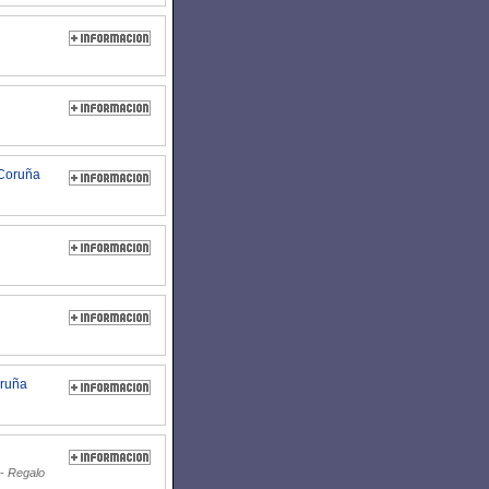
 Coruña
oruña
-
Regalo