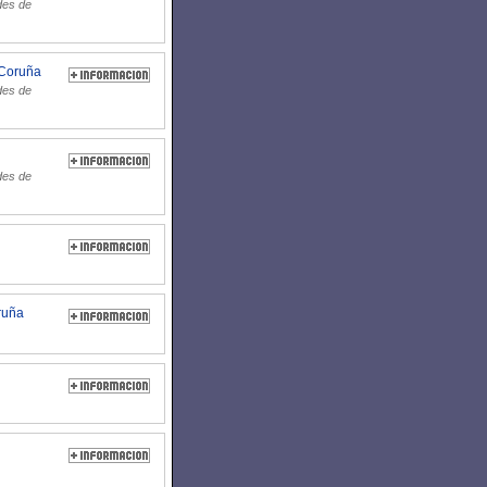
des de
 Coruña
des de
des de
oruña