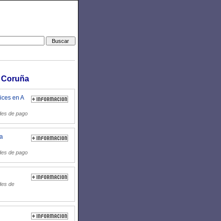
A Coruña
ices en A
des de pago
ia
des de pago
des de