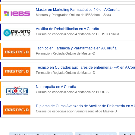
Master en Marketing Farmacéutico 4.0 en A Coruña
Masters y Postgrados OnLine de
IEBSchool
-
Beca
Auxiliar de Rehabilitación en A Coruña
Cursos de especialización A distancia de
DEUSTO Salud
Tecnico en Farmacia y Parafarmacia en A Coruña
Formación Reglada OnLine de
Master-D
Técnico en Cuidados auxiliares de enfermeria (FP) en A Co
Formación Reglada OnLine de
Master-D
Naturopatía en A Coruña
Cursos de especialización A distancia de
EFODIS
Diploma de Curso Avanzado de Auxiliar de Enfermería en A
Cursos de especialización Semipresencial de
Master-D