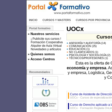
INICIO
CURSOS Y MASTERS
CURSOS POR PROVINCIA
UOCx
Portal formativo
» Nuestros servicios
Cursos
¡ Publicite sus cursos !
Formación Cooperativa
ASESORÍA Y AUDITORÍA
(14)
Alquiler de Aula Virtual
COMUNICACIÓN
(25)
Novedades y artículos
EDUCACIÓN
(1)
NO CLASIFICADOS
(1)
» Quienes somos
PSICOLOGÍA Y SOCIOLOGÍA
(2)
TÉCNICOS/PROFESIONES
(1)
» Acceso Centros
Esta es la oferta de
economía y empresa
. A
y empresa, Logística, Ge
Recomendados
y Co
Curso de Asistente de Direcci
UOCx - Cursos de especializació
Curso de Derecho aplicado a 
UOCx - Formación Reglada OnLi