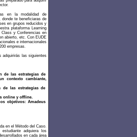
ás preparado para adquirir
ctor.
cas en la modalidad de
, donde te beneficiaras de
ses en grupos reducidos y
estra plataforma Learning
r Class y Conferencias en
o en abierto, etc. Con EUDE
ionales e internacionales
.200 empresas.
adquirirás las siguientes
 de las estrategias de
un contexto cambiante,
 de las estrategias de
 online y offline.
los objetivos: Amadeus
da en el Método del Caso.
estudiante adquiera los
desarrollados en cada área