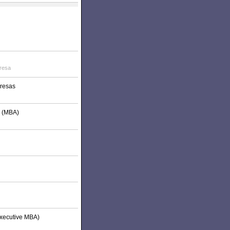
resa
presas
s (MBA)
Executive MBA)