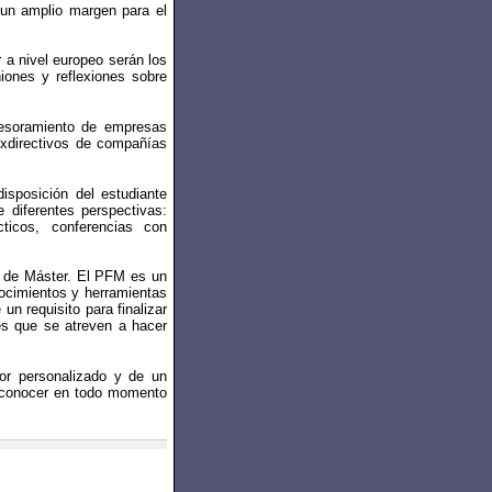
 un amplio margen para el
 a nivel europeo serán los
iones y reflexiones sobre
sesoramiento de empresas
 exdirectivos de compañías
sposición del estudiante
e diferentes perspectivas:
ticos, conferencias con
in de Máster. El PFM es un
nocimientos y herramientas
n requisito para finalizar
es que se atreven a hacer
tor personalizado y de un
te conocer en todo momento