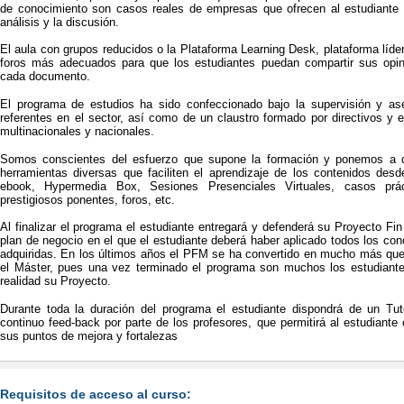
de conocimiento son casos reales de empresas que ofrecen al estudiante
análisis y la discusión.
El aula con grupos reducidos o la Plataforma Learning Desk, plataforma líder
foros más adecuados para que los estudiantes puedan compartir sus opin
cada documento.
El programa de estudios ha sido confeccionado bajo la supervisión y a
referentes en el sector, así como de un claustro formado por directivos y
multinacionales y nacionales.
Somos conscientes del esfuerzo que supone la formación y ponemos a di
herramientas diversas que faciliten el aprendizaje de los contenidos desd
ebook, Hypermedia Box, Sesiones Presenciales Virtuales, casos prác
prestigiosos ponentes, foros, etc.
Al finalizar el programa el estudiante entregará y defenderá su Proyecto F
plan de negocio en el que el estudiante deberá haber aplicado todos los co
adquiridas. En los últimos años el PFM se ha convertido en mucho más que u
el Máster, pues una vez terminado el programa son muchos los estudiant
realidad su Proyecto.
Durante toda la duración del programa el estudiante dispondrá de un Tu
continuo feed-back por parte de los profesores, que permitirá al estudian
sus puntos de mejora y fortalezas
Requisitos de acceso al curso: