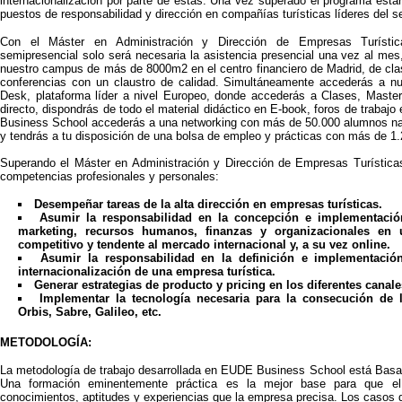
internacionalización por parte de estas. Una vez superado el programa estar
puestos de responsabilidad y dirección en compañías turísticas líderes del se
Con el Máster en Administración y Dirección de Empresas Turísti
semipresencial solo será necesaria la asistencia presencial una vez al mes
nuestro campus de más de 8000m2 en el centro financiero de Madrid, de cla
conferencias con un claustro de calidad. Simultáneamente accederás a nu
Desk, plataforma líder a nivel Europeo, donde accederás a Clases, Maste
directo, dispondrás de todo el material didáctico en E-book, foros de trabaj
Business School accederás a una networking con más de 50.000 alumnos nac
y tendrás a tu disposición de una bolsa de empleo y prácticas con más de 1
Superando el Máster en Administración y Dirección de Empresas Turísticas 
competencias profesionales y personales:
Desempeñar tareas de la alta dirección en empresas turísticas.
Asumir la responsabilidad en la concepción e implementación
marketing, recursos humanos, finanzas y organizacionales en 
competitivo y tendente al mercado internacional y, a su vez online.
Asumir la responsabilidad en la definición e implementación
internacionalización de una empresa turística.
Generar estrategias de producto y pricing en los diferentes canales
Implementar la tecnología necesaria para la consecución de 
Orbis, Sabre, Galileo, etc.
METODOLOGÍA:
La metodología de trabajo desarrollada en EUDE Business School está Basa
Una formación eminentemente práctica es la mejor base para que el 
conocimientos, aptitudes y experiencias que la empresa precisa. Los casos 