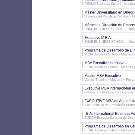
CESMA Business School
- Master
Máster Universitario en Direc
Universidad Pontificia Comillas
- M
Máster en Dirección de Empre
ENAE BUSINESS SCHOOL
- Mas
Executive M.B.A.
ENAE BUSINESS SCHOOL
- Mas
Programa de Desarrollo de Dir
FENA Business School
- Masters 
MBA Executive Intensivo
FENA Business School
- Masters 
Master MBA Executive
Vértice Training
- Masters y Postg
Executíve MBA Internacional en
- Masters y Postgrados -
Descuen
EXECUTIVE MBA en Administra
IFAD Instituto de Formación Profes
I.B.A. International Business A
EUDEM Escuela Europea de Desarr
Programa de Desarrollo en Ges
FENA Business School
- Masters 