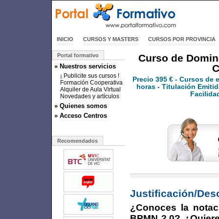
INICIO
CURSOS Y MASTERS
CURSOS POR PROVINCIA
Portal formativo
Curso de Domin
» Nuestros servicios
C
¡ Publicite sus cursos !
Precio
395 €
- Cursos de 
Formación Cooperativa
horas - Titulación Emitid
Alquiler de Aula Virtual
Facilida
Novedades y artículos
» Quienes somos
» Acceso Centros
Recomendados
Justificación/Des
¿Conoces la notac
BPMN 2.0? ¿Quiere