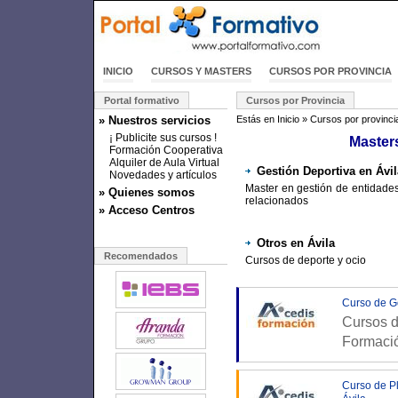
INICIO
CURSOS Y MASTERS
CURSOS POR PROVINCIA
Portal formativo
Cursos por Provincia
» Nuestros servicios
Estás en
Inicio
»
Cursos por provinci
¡ Publicite sus cursos !
Masters
Formación Cooperativa
Alquiler de Aula Virtual
Gestión Deportiva en Ávil
Novedades y artículos
Master en gestión de entidades
» Quienes somos
relacionados
» Acceso Centros
Otros en Ávila
Recomendados
Cursos de deporte y ocio
Curso de G
Cursos d
Formaci
Curso de Pl