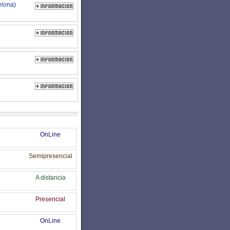
elona)
OnLine
Semipresencial
A distancia
Presencial
OnLine