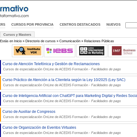
ERS
CURSOS POR PROVINCIA
CENTROS DESTACADOS
NUEVOS
Cursos y Masters
Estás en
Inicio
»
Directorio de cursos
»
Comunicación
»
Relaciones Públicas
Curso de Atención Telefónica y Gestión de Reclamaciones
Cursos de especialización OnLine de
ACEDIS Formación
-
Facilidades de pago
Curso Práctico de Atención a la Clientela según la Ley 10/2025 (Ley SAC)
Cursos de especialización OnLine de
ACEDIS Formación
-
Facilidades de pago
Curso de Inteligencia Artificial con ChatGPT para Marketing Digital y Redes Soci
Cursos de especialización OnLine de
ACEDIS Formación
-
Facilidades de pago
Curso de Auxiliar de Congresos
Cursos de especialización OnLine de
ACEDIS Formación
-
Facilidades de pago
Curso de Organización de Eventos Virtuales
Cursos de especialización OnLine de
ACEDIS Formación
-
Facilidades de pago