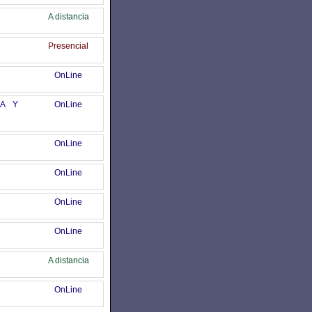
A distancia
Presencial
OnLine
CA Y
OnLine
OnLine
OnLine
OnLine
OnLine
A distancia
OnLine