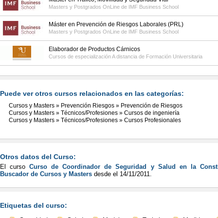
Masters y Postgrados OnLine de
IMF Business School
Máster en Prevención de Riesgos Laborales (PRL)
Masters y Postgrados OnLine de
IMF Business School
Elaborador de Productos Cárnicos
Cursos de especialización A distancia de
Formación Universitaria
Puede ver otros cursos relacionados en las categorías:
Cursos y Masters
»
Prevención Riesgos
»
Prevención de Riesgos
Cursos y Masters
»
Técnicos/Profesiones
»
Cursos de ingeniería
Cursos y Masters
»
Técnicos/Profesiones
»
Cursos Profesionales
Otros datos del Curso:
El curso
Curso de Coordinador de Seguridad y Salud en la Const
Buscador de Cursos y Masters
desde el
14/11/2011
.
Etiquetas del curso: