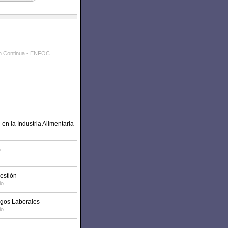
n Continua - ENFOC
n la Industria Alimentaria
)
estión
io
esgos Laborales
io