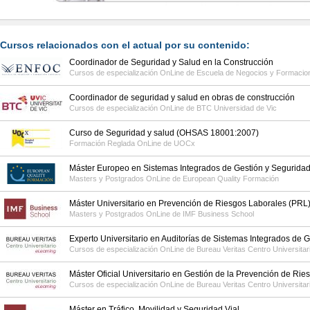
Cursos relacionados con el actual por su contenido:
Coordinador de Seguridad y Salud en la Construcción
Cursos de especialización OnLine de
Escuela de Negocios y Formacio
Coordinador de seguridad y salud en obras de construcción
Cursos de especialización OnLine de
BTC Universidad de Vic
Curso de Seguridad y salud (OHSAS 18001:2007)
Formación Reglada OnLine de
UOCx
Máster Europeo en Sistemas Integrados de Gestión y Seguridad e
Masters y Postgrados OnLine de
European Quality Formación
Máster Universitario en Prevención de Riesgos Laborales (PRL
Masters y Postgrados OnLine de
IMF Business School
Experto Universitario en Auditorías de Sistemas Integrados de G
Cursos de especialización OnLine de
Bureau Veritas Centro Universitar
Máster Oficial Universitario en Gestión de la Prevención de Ri
Cursos de especialización OnLine de
Bureau Veritas Centro Universitar
Máster en Tráfico, Movilidad y Seguridad Vial