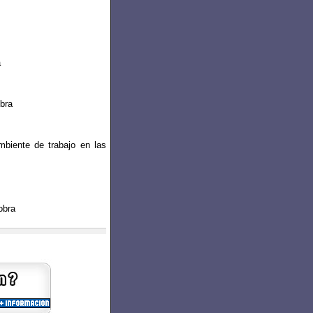
a
obra
biente de trabajo en las
obra