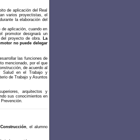
ito de aplicación del Real
n varios proyectistas, el
urante la elaboración del
o de aplicación, cuando en
 el promotor designará un
n del proyecto de obra.
La
romotor no puede delegar
sarrollar las funciones de
eto mencionado, por el que
onstrucción, de acuerdo al
y Salud en el Trabajo y
terio de Trabajo y Asuntos
periores, arquitectos y
ando sus conocimientos en
e Prevención.
 Construcción
, el alumno