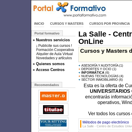
INICIO
CURSOS Y MASTERS
CURSOS POR PROVINCIA
La Salle - Cent
Portal formativo
OnLine
» Nuestros servicios
¡ Publicite sus cursos !
Cursos y Masters d
Formación Cooperativa
Alquiler de Aula Virtual
Novedades y artículos
» Quienes somos
ASESORÍA Y AUDITORÍA
(1)
DEPORTES Y OCIO
(1)
» Acceso Centros
INFORMÁTICA
(6)
NUEVAS TECNOLOGÍAS
(4)
SECTOR INMOBILIARIO
(6)
Esta es la oferta de C
Recomendados
UNIVERSITARIOS
encontrarás informació
operativos, Wind
Ver todos los cursos
Métodos de pago electrónico
La Salle - Centro de Estudios Uni